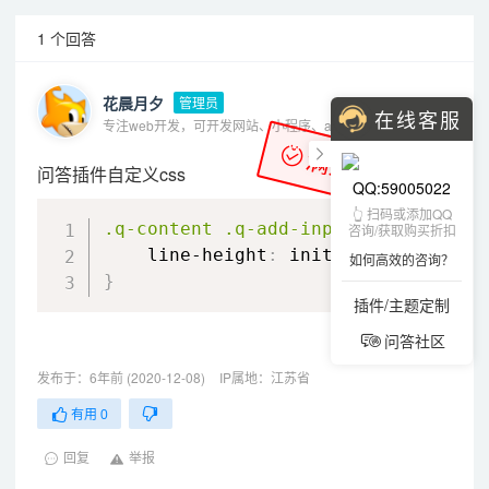
1 个回答
花晨月夕
管理员
在线客服
专注web开发，可开发网站、小程序、app、oa、erp等各种系统
满意答案
问答插件自定义css
QQ:59005022
CSS
👆 扫码或添加QQ
.q-content
.q-add-input
 input, 
.q-c
咨询/获取购买折扣
line-height
:
 initial
;
如何高效的咨询？
}
插件/主题定制
问答社区
发布于：6年前 (2020-12-08)
IP属地：江苏省
有用
0
回复
举报