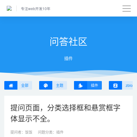
专注web开发10年
问答社区
插件
全部
主题
插件
zblog
提问页面，分类选择框和悬赏框字
体显示不全。
提问者：
饭饭
问题分类：
插件