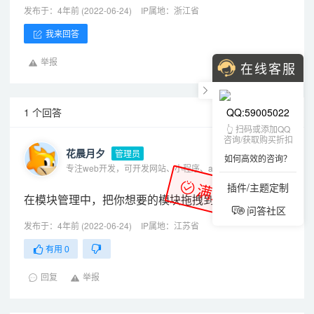
发布于：4年前 (2022-06-24)
IP属地：浙江省
我来回答
举报
在线客服
QQ:59005022
1 个回答
👆 扫码或添加QQ
咨询/获取购买折扣
花晨月夕
管理员
如何高效的咨询？
专注web开发，可开发网站、小程序、app、oa、erp等各种系统
满意答案
插件/主题定制
在模块管理中，把你想要的模块拖拽到侧栏9
问答社区
发布于：4年前 (2022-06-24)
IP属地：江苏省
有用
0
回复
举报