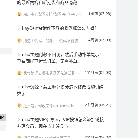
的最近内容和近期发布商品隐藏
1周前 (07-28)
用户中心配置-其他配置-用户中心自定义style，填写下面的代码： [code:css].user-
LayCenter附件下载的悬浮框怎么去掉？
4周前 (07-09)
用这个代码，另外，js代码不能访问head，否则不生效，要放在页面结尾 [code:css].lcp
nice主题付款不回调，然后手动补单提示：
已有同样已付款订单，无需补单。
1个月前 (07-03)
也许是虎皮椒服务器无法通知到你网站，处理方法：https://kfuu.cn/qanda/zblog
nice资源下载主题兑换券怎么修改成随机纯
数字
2个月前 (06-21)
还真是，修改文件/zb_users/theme/Nice/class/main.php 1181行
HP
nice主题VIP引导页，VIP按钮怎么添加链接
===
$key
||
GetVars
(
'type'
,
'GET'
)
==
'tag'
&&
办理会员，现在点击没反应
3个月前 (05-23)
如果已经是svip或者是管理员，点了就没反应