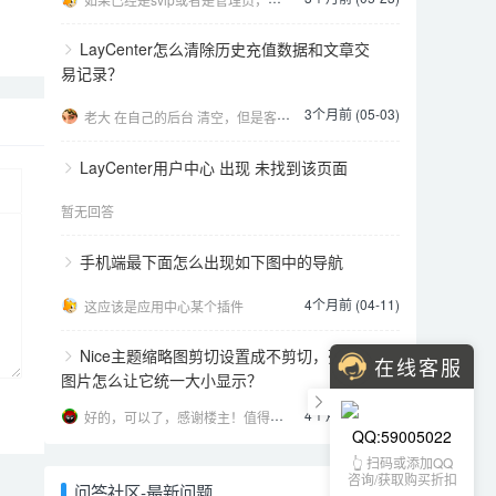
LayCenter怎么清除历史充值数据和文章交
易记录？
3个月前 (05-03)
老大 在自己的后台 清空，但是客户的个人中心后台 还是在的 这种怎么弄 我现在清理了，发现客户的后
LayCenter用户中心 出现 未找到该页面
暂无回答
手机端最下面怎么出现如下图中的导航
4个月前 (04-11)
这应该是应用中心某个插件
Nice主题缩略图剪切设置成不剪切，列表页
在线客服
图片怎么让它统一大小显示？
4个月前 (04-01)
好的，可以了，感谢楼主！值得信任的开发者。
QQ:59005022
👆 扫码或添加QQ
咨询/获取购买折扣
问答社区-最新问题