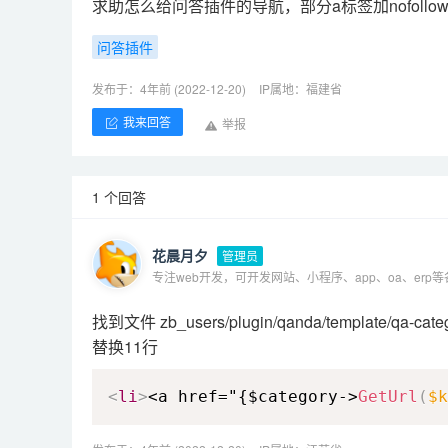
求助怎么给
问答插件
的导航，部分a标签加nofoll
问答插件
发布于：4年前 (2022-12-20)
IP属地：福建省
我来回答
举报
1 个回答
花晨月夕
管理员
专注web开发，可开发网站、小程序、app、oa、erp
找到文件 zb_users/plugin/qanda/template/qa-cate
替换11行
<
li
>
<a href="{$category->
GetUrl
(
$k