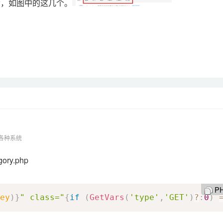
ow，如图中的这几个。
等各种系统
gory.php
P
ey
)
}
" class="
{
if
(
GetVars
(
'type'
,
'GET'
)
?
:
0
)