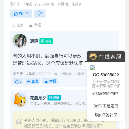
发布于：4年前 (2023-02-13)
IP属地：江苏省
有用
0
回复
举报
逍遥
提问者
有的人用不到，后面自行可以更改，那 ID.1 一般都
在线客服
是管理员/站长，这个应该是默认满权限的吧？
发布于：4年前 (2023-02-13)
IP属地：山东省
QQ:59005022
👆 扫码或添加QQ
0
回复
举报
咨询/获取购买折扣
如何高效的咨询？
花晨月夕
管理员
专注web开发，可开发网站、小程序、app、oa、erp等各种系统
插件/主题定制
问答社区
有的人用不到，后面自行可以更改，那 ID.1 一般
都是管理员/站长，这个应该是默认满权限的吧？