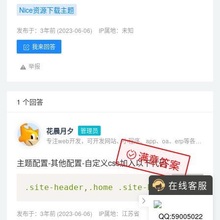
Nice资源下载主题
发布于：3年前 (2023-06-06)
IP属地：未知
我来回答
举报
1 个回答
花晨月夕
管理员
专注web开发，可开发网站、小程序、app、oa、erp等各种系统
满意答案
主题配置-其他配置-自定义css加入以下代码
CSS
在线客服
.site-header
,
.home
.site-header.headroo
发布于：3年前 (2023-06-06)
IP属地：江苏省
QQ:59005022