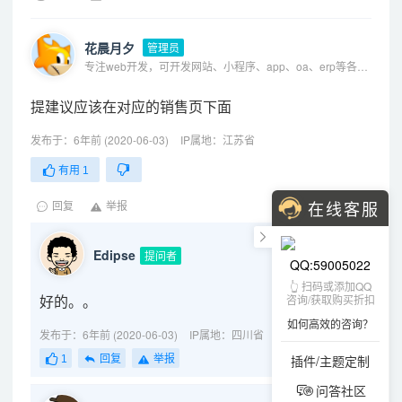
花晨月夕
管理员
专注web开发，可开发网站、小程序、app、oa、erp等各种系统
提建议应该在对应的销售页下面
发布于：6年前 (2020-06-03)
IP属地：江苏省
有用
1
在线客服
回复
举报
Edipse
提问者
QQ:59005022
👆 扫码或添加QQ
好的。。
咨询/获取购买折扣
如何高效的咨询？
发布于：6年前 (2020-06-03)
IP属地：四川省
插件/主题定制
1
回复
举报
问答社区