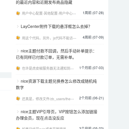
的最近内容和近期发布商品隐藏
1周前 (07-28)
用户中心配置-其他配置-用户中心自定义style，填写下面的代码： [code:css].user-
LayCenter附件下载的悬浮框怎么去掉？
4周前 (07-09)
用这个代码，另外，js代码不能访问head，否则不生效，要放在页面结尾 [code:css].lcp
nice主题付款不回调，然后手动补单提示：
已有同样已付款订单，无需补单。
1个月前 (07-03)
也许是虎皮椒服务器无法通知到你网站，处理方法：https://kfuu.cn/qanda/zblog
nice资源下载主题兑换券怎么修改成随机纯
数字
2个月前 (06-21)
还真是，修改文件/zb_users/theme/Nice/class/main.php 1181行
nice主题VIP引导页，VIP按钮怎么添加链接
办理会员，现在点击没反应
3个月前 (05-23)
如果已经是svip或者是管理员，点了就没反应