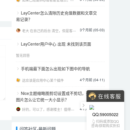
LayCenter怎么清除历史充值数据和文章交
易记录？
3个月前 (05-03)
老大 在自己的后台 清空，但是客户的个人中心后台 还是在的 这种怎么弄 我现在清理了，发现客户的后
LayCenter用户中心 出现 未找到该页面
暂无回答
手机端最下面怎么出现如下图中的导航
4个月前 (04-11)
这应该是应用中心某个插件
Nice主题缩略图剪切设置成不剪切，列表页
在线客服
图片怎么让它统一大小显示？
4个月前 (04-01)
好的，可以了，感谢楼主！值得信任的开发者。
QQ:59005022
👆 扫码或添加QQ
咨询/获取购买折扣
问答社区-最新问题