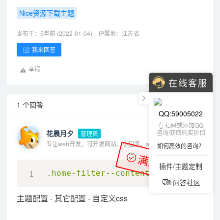
Nice资源下载主题
发布于：5年前 (2022-01-04)
IP属地：江苏省
我来回答
举报
在线客服
1 个回答
QQ:59005022
👆 扫码或添加QQ
咨询/获取购买折扣
花晨月夕
管理员
专注web开发，可开发网站、小程序、app、oa、erp等各种系统
如何高效的咨询？
满意答案
插件/主题定制
CSS
.home-filter--content
{
background-im
问答社区
主题配置 - 其它配置 - 自定义css