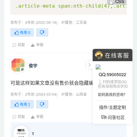
CSS
.article-meta
 span
:nth-child(4),.articl
发布于：4年前 (2022-06-16)
IP属地：江苏省
有用
0
回复
举报
在线客服
俊宇
QQ:59005022
👆 扫码或添加QQ
可是这样如果文章没有售价就会隐藏编辑按钮
咨询/获取购买折扣
发布于：2年前 (2024-03-04)
IP属地：山西省
如何高效的咨询？
有用
1
插件/主题定制
问答社区
回复
举报
1