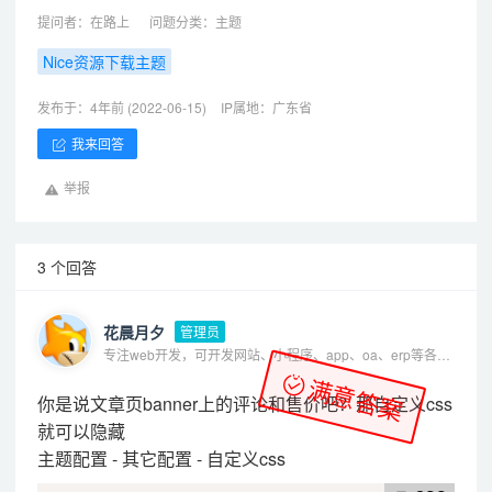
提问者：
在路上
问题分类：
主题
Nice资源下载主题
发布于：4年前 (2022-06-15)
IP属地：广东省
我来回答
举报
3 个回答
花晨月夕
管理员
专注web开发，可开发网站、小程序、app、oa、erp等各种系统
满意答案
你是说文章页banner上的评论和售价吧？那自定义css
就可以隐藏
主题配置 - 其它配置 - 自定义css