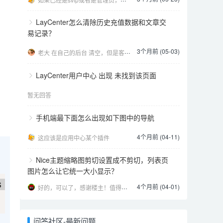
LayCenter怎么清除历史充值数据和文章交
易记录？
3个月前 (05-03)
老大 在自己的后台 清空，但是客户的个人中心后台 还是在的 这种怎么弄 我现在清理了，发现客户的后
LayCenter用户中心 出现 未找到该页面
暂无回答
手机端最下面怎么出现如下图中的导航
4个月前 (04-11)
这应该是应用中心某个插件
Nice主题缩略图剪切设置成不剪切，列表页
图片怎么让它统一大小显示？
S
4个月前 (04-01)
好的，可以了，感谢楼主！值得信任的开发者。
问答社区-最新问题