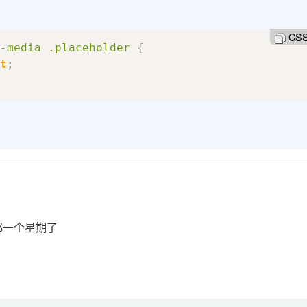
CS
-media
.placeholder
{
t
;
都一个星期了
了