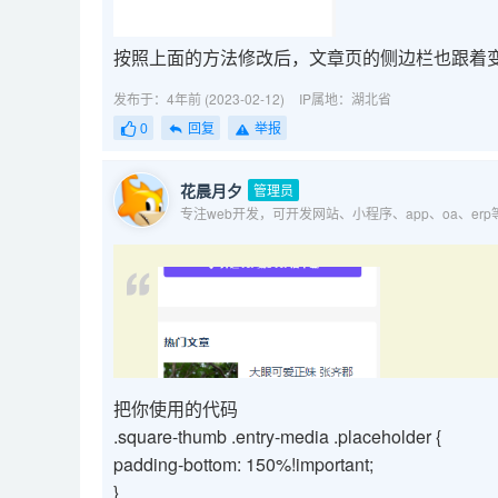
按照上面的方法修改后，文章页的侧边栏也跟着
发布于：4年前 (2023-02-12)
IP属地：湖北省
0
回复
举报
花晨月夕
管理员
专注web开发，可开发网站、小程序、app、oa、er
把你使用的代码
.square-thumb .entry-media .placeholder {
padding-bottom: 150%!important;
}