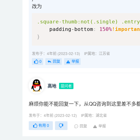
改为
.square-thumb
:not(.single)
.entry
padding-bottom
:
150%
!importan
}
发布于：4年前 (2023-02-13)
IP属地：江苏省
0
回复
举报
高地
提问者
麻烦你能不能回复一下，从QQ咨询到这里差不多
按照上面的方法修改后，文章页的侧边栏也跟着变形
发布于：4年前 (2023-02-12)
IP属地：湖北省
有用
0
回复
举报