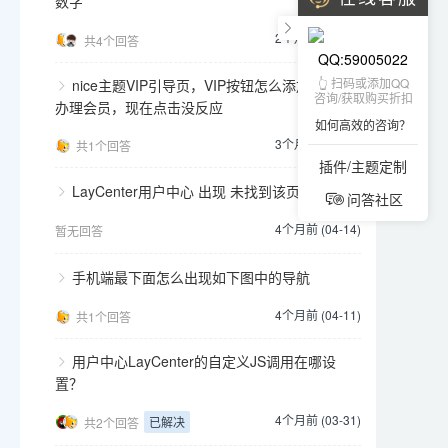
数字
2个月前 (06-21)
共4个回答
QQ:59005022
👆 扫码或添加QQ
nice主题VIP引导页，VIP按钮怎么添加链接
咨询/获取购买折扣
办理会员，现在点击没反应
如何高效的咨询？
3个月前 (05-23)
共1个回答
插件/主题定制
LayCenter用户中心 出现 未找到该页面
问答社区
4个月前 (04-14)
暂无回答
手机端最下面怎么出现如下图中的导航
4个月前 (04-11)
共1个回答
用户中心LayCenter的自定义JS调用在哪设
置？
4个月前 (03-31)
已解决
共2个回答