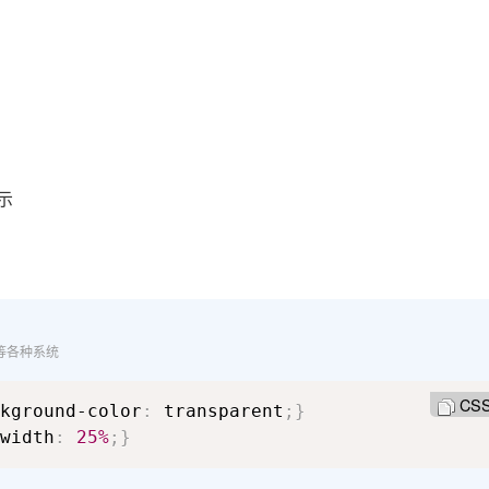
示
p等各种系统
CS
kground-color
:
 transparent
;
}
width
:
25%
;
}