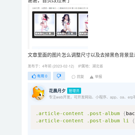
谢谢，首页改过来了
文章里面的图片怎么调整尺寸以及去掉黑色背景显
发布于：4年前 (2023-02-12)
IP属地：湖北省
有用
0
回复
举报
花晨月夕
管理员
专注web开发，可开发网站、小程序、app、oa、er
.article-content
.post-album
{
bac
.article-content
.post-album
 li 
{