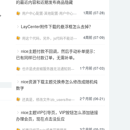
的最近内容和近期发布商品隐藏
1周前 (07-28)
，
用户中心配置-其他配置-用户中心自定义style，填写下面的代码： [code:css].user-
LayCenter附件下载的悬浮框怎么去掉？
4周前 (07-09)
用这个代码，另外，js代码不能访问head，否则不生效，要放在页面结尾 [code:css].lcp
nice主题付款不回调，然后手动补单提示：
已有同样已付款订单，无需补单。
1个月前 (07-03)
也许是虎皮椒服务器无法通知到你网站，处理方法：https://kfuu.cn/qanda/zblog
nice资源下载主题兑换券怎么修改成随机纯
数字
2个月前 (06-21)
还真是，修改文件/zb_users/theme/Nice/class/main.php 1181行
nice主题VIP引导页，VIP按钮怎么添加链接
办理会员，现在点击没反应
3个月前 (05-23)
如果已经是svip或者是管理员，点了就没反应