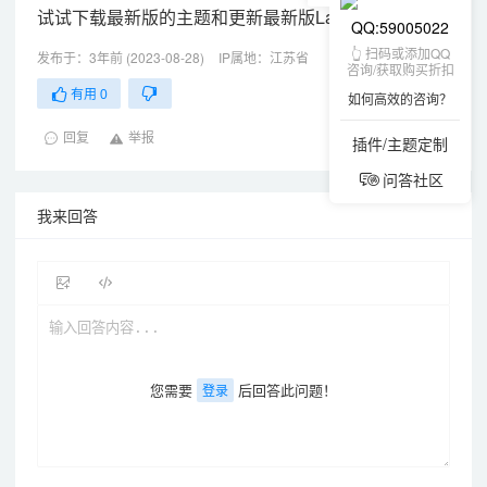
试试下载最新版的主题和更新最新版LayCenter
QQ:59005022
👆 扫码或添加QQ
发布于：3年前 (2023-08-28)
IP属地：江苏省
咨询/获取购买折扣
有用
0
如何高效的咨询？
回复
举报
插件/主题定制
问答社区
我来回答
您需要
后回答此问题！
登录