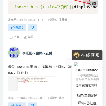
CSS
.footer_btn
 [title="订阅"]
{
display
:
none
}
发布于：3年前 (2023-11-16)
IP属地：江苏省
有用
0
回复
举报
李乐阳～霸屏～支付
在线客服
最新newcms里面，我填写了代码，怎么没起作用，
QQ:59005022
rss订阅还有
👆 扫码或添加QQ
咨询/获取购买折扣
如何高效的咨询？
插件/主题定制
发布于：2年前 (2025-02-08)
IP属地：北京
问答社区
有用
0