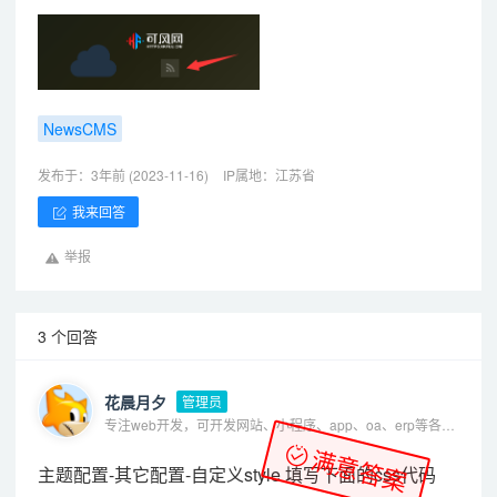
NewsCMS
发布于：3年前 (2023-11-16)
IP属地：江苏省
我来回答
举报
3 个回答
花晨月夕
管理员
专注web开发，可开发网站、小程序、app、oa、erp等各种系统
满意答案
主题配置-其它配置-自定义style 填写下面的css代码