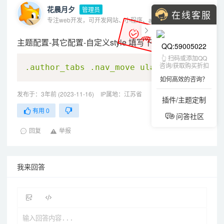
花晨月夕
管理员
在线客服
专注web开发，可开发网站、小程序、app、oa、erp等各种系统
满意答案
主题配置-其它配置-自定义style 填写下面的css代码
QQ:59005022
👆 扫码或添加QQ
CSS
咨询/获取购买折扣
.author_tabs
.nav_move
 ul
#nav
 li
:not(:f
如何高效的咨询？
发布于：3年前 (2023-11-16)
IP属地：江苏省
插件/主题定制
有用
0
问答社区
回复
举报
我来回答