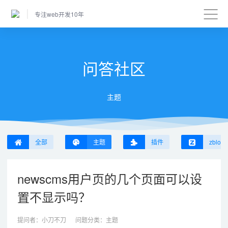
专注web开发10年
问答社区
主题
全部
主题
插件
zblog
newscms用户页的几个页面可以设
置不显示吗？
提问者：
小刀不刀
问题分类：
主题