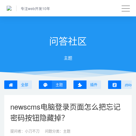
专注web开发10年
问答社区
主题
全部
主题
插件
zblog
newscms电脑登录页面怎么把忘记
密码按钮隐藏掉？
提问者：
小刀不刀
问题分类：
主题