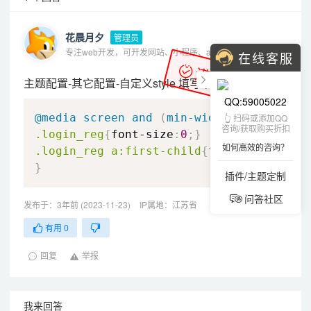
花晨月夕
管理员
专注web开发，可开发网站、小程序、app、oa、erp等各种系统
在线客服
满意答案
主题配置-其它配置-自定义style 填写下面的css代码
QQ:59005022
CSS
@media
 screen and 
(
min-width
:
768px
)
{
👆 扫码或添加QQ
咨询/获取购买折扣
.login_reg
{
font-size
:
0
;
}
如何高效的咨询？
.login_reg
 a
:first-child
{
font-size
:
12
px
}
插件/主题定制
问答社区
发布于：3年前 (2023-11-23)
IP属地：江苏省
有用
0
回复
举报
我来回答