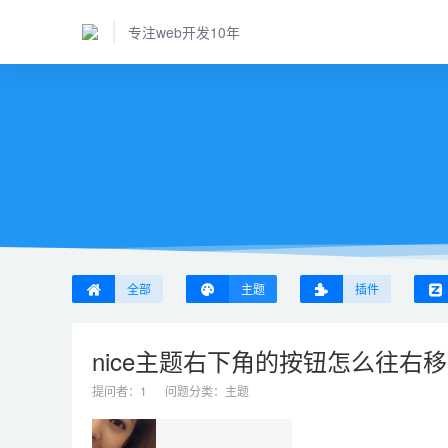
专注web开发10年
全部
主题
插件
nice主题右下角的按钮怎么往右
提问者：
1
问题分类：
主题