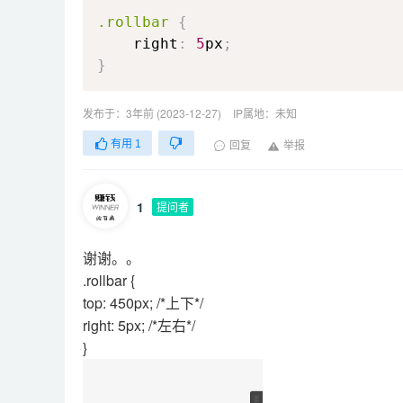
.rollbar
{
right
:
5
px
;
}
发布于：3年前 (2023-12-27)
IP属地：未知
有用
1
回复
举报
1
提问者
谢谢。。
.rollbar {
top: 450px; /*上下*/
right: 5px; /*左右*/
}