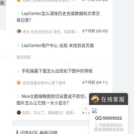
SS
LayCenter怎么清除历史充值数据和文章交
易记录？
3个月前 (05-03)
老大 在自己的后台 清空，但是客户的个人中心后台 还是在的 这种怎么弄 我现在清理了，发现客户的后
LayCenter用户中心 出现 未找到该页面
暂无回答
手机端最下面怎么出现如下图中的导航
4个月前 (04-11)
这应该是应用中心某个插件
Nice主题缩略图剪切设置成不剪切，列表页
在线客服
图片怎么让它统一大小显示？
4个月前 (04-01)
好的，可以了，感谢楼主！值得信任的开发者。
QQ:59005022
👆 扫码或添加QQ
咨询/获取购买折扣
问答社区-最新问题