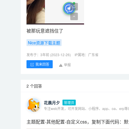
被那玩意遮挡住了
Nice资源下载主题
发布于：3年前 (2023-12-26)
IP属地：广东省
我来回答
举报
2 个回答
花晨月夕
管理员
专注web开发，可开发网站、小程序、app、oa、erp
主题配置-其他配置-自定义css，复制下面代码：默