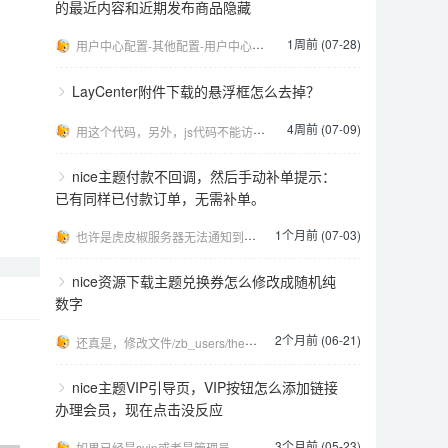
的最近内容和近期发布商品隐藏
1周前 (07-28)
用户中心配置-其他配置-用户中心自定义style，填写下面的代码： [code:css].user-
LayCenter附件下载的悬浮框怎么去掉？
4周前 (07-09)
用这个代码，另外，js代码不能访问head，否则不生效，要放在页面结尾 [code:css].lcp
nice主题付款不回调，然后手动补单提示：
已有同样已付款订单，无需补单。
1个月前 (07-03)
也许是虎皮椒服务器无法通知到你网站，处理方法：https://kfuu.cn/qanda/zblog
nice资源下载主题兑换券怎么修改成随机纯
数字
2个月前 (06-21)
还真是，修改文件/zb_users/theme/Nice/class/main.php 1181行
nice主题VIP引导页，VIP按钮怎么添加链接
办理会员，现在点击没反应
3个月前 (05-23)
如果已经是svip或者是管理员，点了就没反应