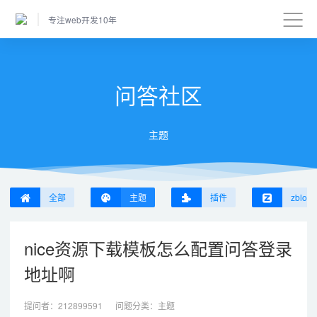
专注web开发10年
问答社区
主题
全部
主题
插件
zblog
nice资源下载模板怎么配置问答登录
地址啊
提问者：
212899591
问题分类：
主题