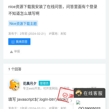
nice资源下载我安装了在线问答，问答里面有个登录
不知道怎么填写啊
Nice资源下载主题
发布于：2年前 (2024-02-21)
IP属地：未知
我来回答
举报
1 个回答
花晨月夕
管理员
专注web开发，可开发网站、小程序、app、oa、erp等各种系统
在线客服
满意答案
填写 javascript:$('.login-btn').click()
QQ:59005022
发布于：2年前 (2024-02-21)
IP属地：未知