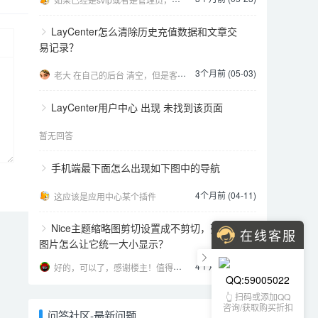
LayCenter怎么清除历史充值数据和文章交
易记录？
3个月前 (05-03)
老大 在自己的后台 清空，但是客户的个人中心后台 还是在的 这种怎么弄 我现在清理了，发现客户的后
LayCenter用户中心 出现 未找到该页面
暂无回答
手机端最下面怎么出现如下图中的导航
4个月前 (04-11)
这应该是应用中心某个插件
Nice主题缩略图剪切设置成不剪切，列表页
在线客服
图片怎么让它统一大小显示？
4个月前 (04-01)
好的，可以了，感谢楼主！值得信任的开发者。
QQ:59005022
👆 扫码或添加QQ
咨询/获取购买折扣
问答社区-最新问题