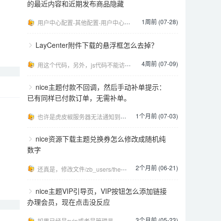
的最近内容和近期发布商品隐藏
1周前 (07-28)
用户中心配置-其他配置-用户中心自定义style，填写下面的代码： [code:css].user-
LayCenter附件下载的悬浮框怎么去掉？
4周前 (07-09)
用这个代码，另外，js代码不能访问head，否则不生效，要放在页面结尾 [code:css].lcp
nice主题付款不回调，然后手动补单提示：
已有同样已付款订单，无需补单。
1个月前 (07-03)
也许是虎皮椒服务器无法通知到你网站，处理方法：https://kfuu.cn/qanda/zblog
nice资源下载主题兑换券怎么修改成随机纯
数字
2个月前 (06-21)
还真是，修改文件/zb_users/theme/Nice/class/main.php 1181行
nice主题VIP引导页，VIP按钮怎么添加链接
办理会员，现在点击没反应
3个月前 (05-23)
如果已经是svip或者是管理员，点了就没反应