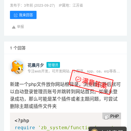
发布于：3年前 (2023-09-27)
IP属地：江苏省
我来回答
举报
1 个回答
花晨月夕
管理员
专注web开发，可开发网站、小程序、app、oa、erp等各种系统
满意答案
新建一个php文件放你网站根目录，浏览器打开后就可
以自动登录管理员账号并跳转到网站首页。如果未登
录成功，那么可能是某个插件或者主题问题，可尝试
删除主题或插件文件夹
PHP
<?php
require
'zb_system/function/c_system_ba