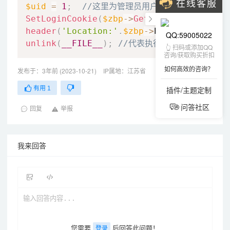
在线客服
$uid
=
1
;
//这里为管理员用户ID
SetLoginCookie
(
$zbp
-
>
GetMemberByID
(
$uid
header
(
'Location:'
.
$zbp
-
>
host
.
'zb_syste
QQ:59005022
unlink
(
__FILE__
)
;
//代表执行后自动删除该文件
👆 扫码或添加QQ
咨询/获取购买折扣
如何高效的咨询？
发布于：3年前 (2023-10-21)
IP属地：江苏省
插件/主题定制
有用
1
问答社区
回复
举报
我来回答
您需要
后回答此问题！
登录