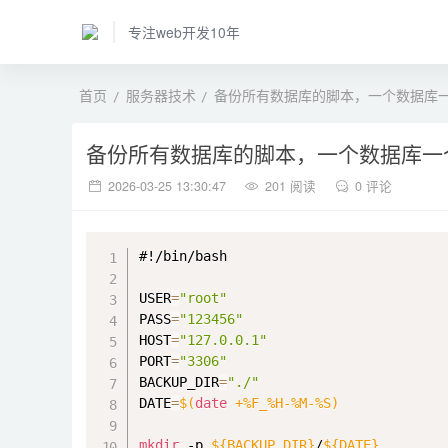
专注web开发10年
首页
服务器技术
备份所有数据库的脚本，一个数据库
备份所有数据库的脚本，一个数据库一
2026-03-25 13:30:47
201 阅读
0 评论
#!/bin/bash
USER
=
"root"
PASS
=
"123456"
HOST
=
"127.0.0.1"
PORT
=
"3306"
BACKUP_DIR
=
"./"
DATE
=
$(
date
 +%F_%H-%M-%S
)
mkdir
 -p 
${BACKUP_DIR}
/
${DATE}