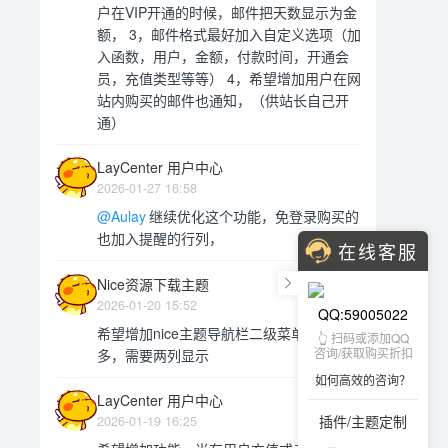
户在VIP开通的时候，邮件把天数显示为金
额， 3，邮件格式最好加入自定义选项（加
入函数，用户，金额，付款时间，开通会
员，充值类型等等） 4，希望增加用户在网
站内购买的邮件也通知，（供站长自己开
通）
LayCenter 用户中心
2026-01-27 16:58
@Aulay
继续优化这个功能，免登录购买的
也加入提醒的行列，
在线客服
Nice资源下载主题
2026-01-20 15:52
QQ:59005022
希望增加nice主题导航栏二级菜单数量太
👆 扫码或添加QQ
咨询/获取购买折扣
多，需要两列显示
如何高效的咨询？
LayCenter 用户中心
插件/主题定制
2026-01-19 16:25