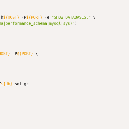
-h
${HOST}
 -P
${PORT}
 -e 
"SHOW DATABASES;"
ma|performance_schema|mysql|sys)"
)
HOST}
 -P
${PORT}
 \

/
${db}
.sql.gz
