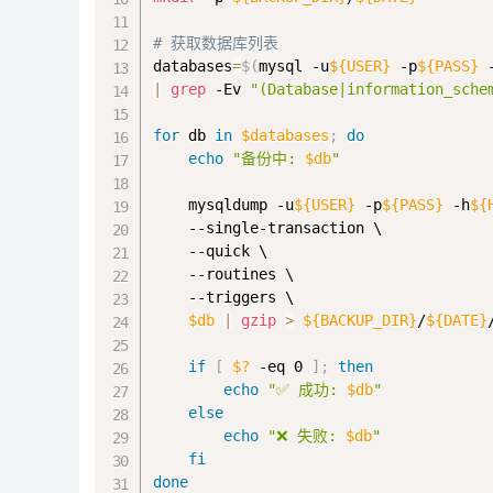
# 获取数据库列表
databases
=
$(
mysql -u
${USER}
 -p
${PASS}
 
|
grep
 -Ev 
"(Database|information_sche
for
 db 
in
$databases
;
do
echo
"备份中: 
$db
"
    mysqldump -u
${USER}
 -p
${PASS}
 -h
${
    --single-transaction \

    --quick \

    --routines \

    --triggers \

$db
|
gzip
>
${BACKUP_DIR}
/
${DATE}
if
[
$?
 -eq 0 
]
;
then
echo
"✅ 成功: 
$db
"
else
echo
"❌ 失败: 
$db
"
fi
done